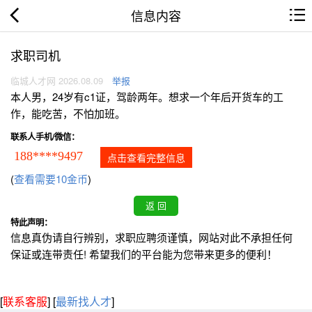
信息内容
求职司机
临城人才网 2026.08.09
举报
本人男，24岁有c1证，驾龄两年。想求一个年后开货车的工
作，能吃苦，不怕加班。
联系人手机/微信：
188****9497
点击查看完整信息
(
查看需要10金币
)
特此声明：
信息真伪请自行辨别，求职应聘须谨慎，网站对此不承担任何
保证或连带责任! 希望我们的平台能为您带来更多的便利！
[
联系客服
]
[
最新找人才
]