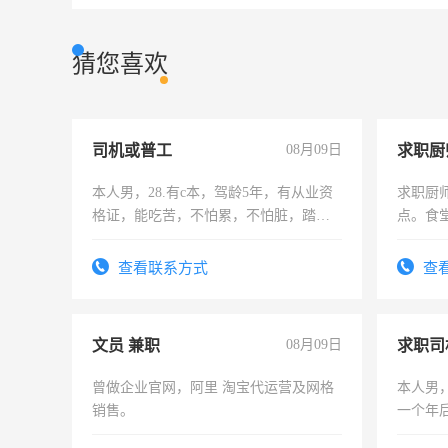
猜您喜欢
司机或普工
08月09日
求职厨
本人男，28.有c本，驾龄5年，有从业资
求职厨
格证，能吃苦，不怕累，不怕脏，踏
点。食堂
实，需求稳定工作一份，保险不干
上
查看联系方式
查
文员 兼职
08月09日
求职司
曾做企业官网，阿里 淘宝代运营及网格
本人男，
销售。
一个年
加班。