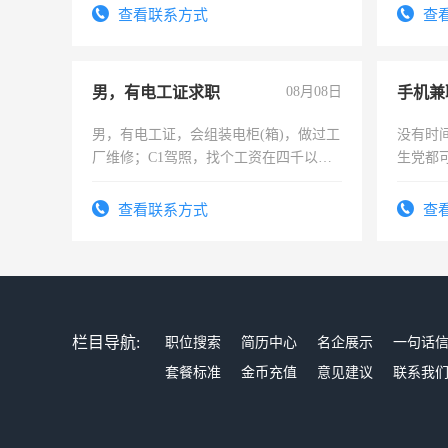
查看联系方式
查
男，有电工证求职
08月08日
手机兼
男，有电工证，会组装电柜(箱)，做过工
没有时
厂维修；C1驾照，找个工资在四千以
生党都
上，枣强县以外需要有住宿，保险勿扰
间，一
电话
勤快的
查看联系方式
查
栏目导航:
职位搜索
简历中心
名企展示
一句话
套餐标准
金币充值
意见建议
联系我