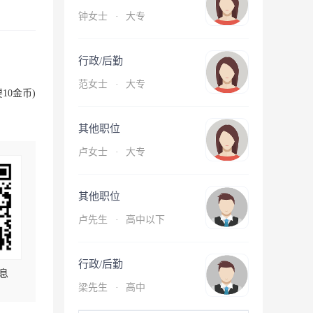
钟女士
·
大专
行政/后勤
范女士
·
大专
10金币)
其他职位
卢女士
·
大专
其他职位
卢先生
·
高中以下
行政/后勤
息
梁先生
·
高中