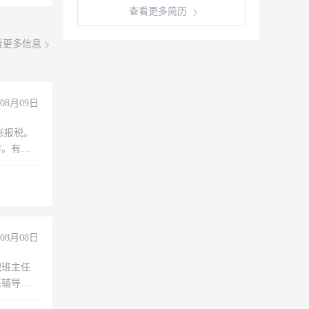
查看更多简历
看更多信息
08月09日
账报税。
作。有会
08月08日
职班主任
任辅导教
工作