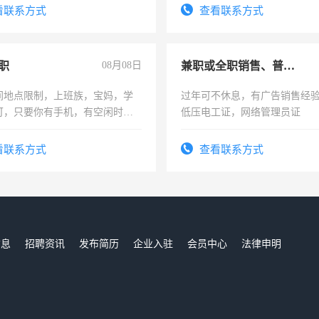
看联系方式
查看联系方式
职
08月08日
兼职或全职销售、普工、维修
间地点限制，上班族，宝妈，学
过年可不休息，有广告销售经
可，只要你有手机，有空闲时
低压电工证，网络管理员证
单一结，一天二三十不成问题，
四五十，每天挣零花钱没问题！
看联系方式
查看联系方式
信息
招聘资讯
发布简历
企业入驻
会员中心
法律申明
们