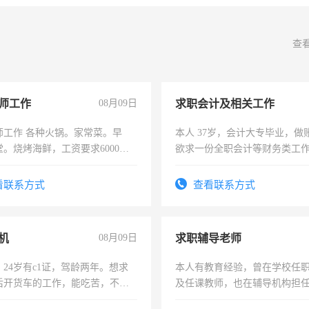
查
师工作
08月09日
求职会计及相关工作
师工作 各种火锅。家常菜。早
本人 37岁，会计大专毕业，做
。烧烤海鲜，工资要求6000以
欲求一份全职会计等财务类工
计证
看联系方式
查看联系方式
机
08月09日
求职辅导老师
24岁有c1证，驾龄两年。想求
本人有教育经验，曾在学校任
后开货车的工作，能吃苦，不怕
及任课教师，也在辅导机构担
师，求周一至周五辅导老师的